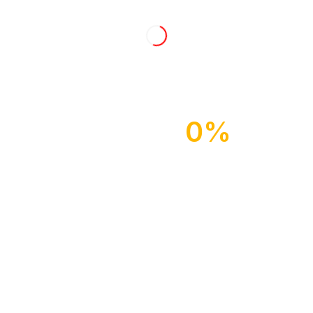
Anmelden
Hatzfelder Sängerchor Wuppertal 1928 e.V.
Abmelden
Alhausstraße 28
42281 Wuppertal - Hatzfeld
0%
Benutzer
Konto
Info@Mixed-Harmonie.de
Mitglieder
Newsletter
Passwort zurücksetzen
Sei immer über die Veranstaltungen unser Chöre informiert!
Registrieren
Vorname