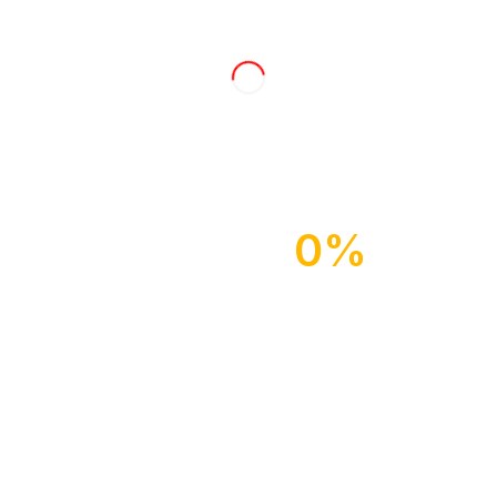
1. Sopran
2. Sopran
1. Alt
2. Alt
1. Tenor
2. Tenor
1. Bass
2. Bass
Datenschutzerklärung zeigen
0%
Bitte bestätige, dass du unserer
Datenschutzerklärung zustimmst
Anmelden