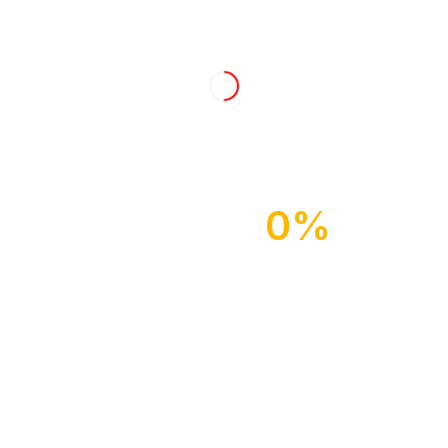
Anmelden
Abmelden
Benutzer
Hatzfelder Sängerchor Wuppertal 1928 e.V.
0%
Alhausstraße 28
Konto
42281 Wuppertal - Hatzfeld
Mitglieder
Info@Mixed-Harmonie.de
Passwort zurücksetzen
Newsletter
Registrieren
Sei immer über die Veranstaltungen unser Chöre informiert!