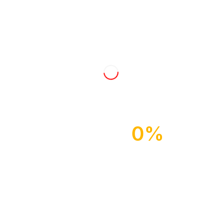
Ladies Harmonie
Newsletter
Vocal Harmonie
Sei immer über die Veranstaltungen unser Chöre informiert!
Chor:us!
Vorname
Svetlana Stenin – Chorleiterin
Nachname
0%
E-Mail Adresse
Satzung
Ich bin
Impressum
Hiermit akzeptiere ich die Datenschutzbestimmungen
Datenschutzerklärung / Nutzungsbedingungen